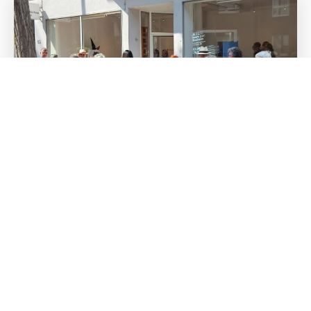
jetzt! raum zum wachsen:
projektwochen bis zur szeniale
Was macht eine Gesellschaft wirklich stark? Nicht
Geschwindigkeit oder Wettbewerb, sondern
Verbundenheit, Vielstimmigkeit und wechselseitige
Unterstützung. Unter diesem Leitgedanken
verwandelt der Bund Gelsenkirchener Künstler sein
Domizil bereits seit dem 2. August – und noch bis